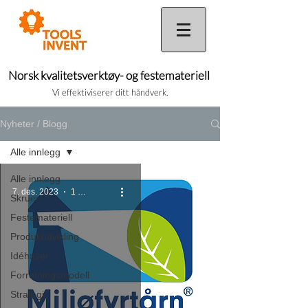
Norsk kvalitetsverktøy- og festemateriell
Vi effektiviserer ditt håndverk.
Nyheter / Blogg
Alle innlegg
Alle innlegg
7. des. 2023
1 min lesing
Skruer
Festemateriell
Produktutvikling
Idéhaver
Forretningsmodell
Strategi