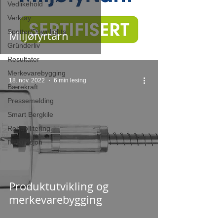
Vedlikehold
Verktøy
Spotter/Downlights
Miljøfyrtårn
Gründerliv
Resultater
Merkevarebygging
18. nov. 2022
6 min lesing
Bærekraft
Pressemelding
Smart Bergkile
Rehabilitering
Installasjon
Produktutvikling og
merkevarebygging