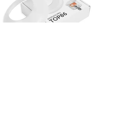
SPOTLESS PRO
TOP86
Produktbilder for nedlast
Abonner på Nyhetsbrev
Toolsinvent i Media
Produktene i EFO-basen
Personvernerklæring