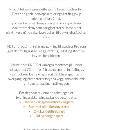
Produktet som løser dette så bra heter Spotless Pro,
Det er en genial støvoppsamler og vårt flaggskip
gjennom flere år nå.
Spotless Pro er et designbeskyttet norskprodusert
kvalitetsverktøy som har gjort stor suksess blant
elektrikere når de skal bore ut hull til downlights/spotter
i tak.
Nå har vi også lanset en ny pakning til Spotless Pro som
gjør det mulig å sage i vegg, ned til gulvlist, og støvet vil
havne i beholderen.
Vår helt nye FRESEN kan også monteres på, under
hullsagen på 73mm, for å frese ut spor til innfelling av
multiboksen. Dette vil gjøre at det blir en jevn og fin
overgang, og påmontert utstyr på vegg, som dekklokk,
vil ligge tett og fint inntil veggen.
For deg som takstmann, takstingeniør,
bygningssakkynding og kunde betyr dette:
Jobben kan gjøres effektiv og pent
Rommet blir ikke støvet ned
Økt kundetilfredshet
Tid og penger spart
Her kan du se produktet i bruk: