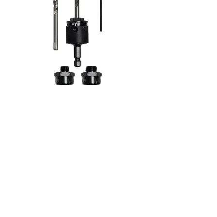
Produktbilder for nedlast
Abonner på Nyhetsbrev
Toolsinvent i Media
Produktene i EFO-basen
Personvernerklæring