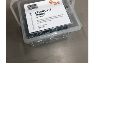
Produktbilder for nedlast
Abonner på Nyhetsbrev
Toolsinvent i Media
Produktene i EFO-basen
Personvernerklæring