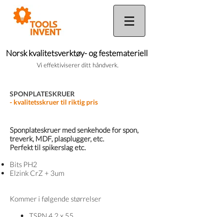
Norsk kvalitetsverktøy- og festemateriell
Vi effektiviserer ditt håndverk.
SPONPLATESKRUER
- kvalitetsskruer til riktig pris
Sponplateskruer med senkehode for spon,
treverk, MDF, plasplugger, etc.
Perfekt til spikerslag etc.
Bits PH2
Elzink CrZ + 3um
Kommer i følgende størrelser
TSPN 4,2 x 55