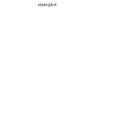
skjærgård.
Dette er Smart Bergkile i en tidligere versjon 
som var støpt og galvanisert.