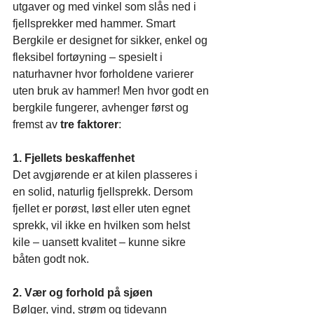
utgaver og med vinkel som slås ned i 
fjellsprekker med hammer. Smart 
Bergkile er designet for sikker, enkel og 
fleksibel fortøyning – spesielt i 
naturhavner hvor forholdene varierer 
uten bruk av hammer! Men hvor godt en 
bergkile fungerer, avhenger først og 
fremst av 
tre faktorer
:
1. Fjellets beskaffenhet
Det avgjørende er at kilen plasseres i 
en solid, naturlig fjellsprekk. Dersom 
fjellet er porøst, løst eller uten egnet 
sprekk, vil ikke en hvilken som helst 
kile – uansett kvalitet – kunne sikre 
båten godt nok.
2. Vær og forhold på sjøen
Bølger, vind, strøm og tidevann 