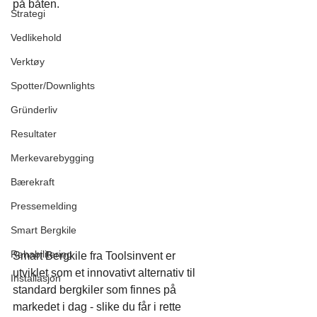
på båten.
Strategi
Vedlikehold
Verktøy
Spotter/Downlights
Gründerliv
Resultater
Merkevarebygging
Bærekraft
Pressemelding
Smart Bergkile
Rehabilitering
Smart Bergkile fra Toolsinvent er 
utviklet som et innovativt alternativ til 
Installasjon
standard bergkiler som finnes på 
markedet i dag - slike du får i rette 