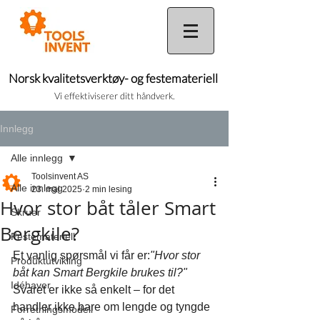
Norsk kvalitetsverktøy- og festemateriell
Vi effektiviserer ditt håndverk.
Innlegg
Alle innlegg
Toolsinvent AS
Alle innlegg
23. mai 2025
2 min lesing
Hvor stor båt tåler Smart
Skruer
Bergkile?
Festemateriell
Et vanlig spørsmål vi får er:
"Hvor stor 
Produktutvikling
båt kan Smart Bergkile brukes til?" 
Idéhaver
Svaret er ikke så enkelt – for det 
handler ikke bare om lengde og tyngde 
Forretningsmodell