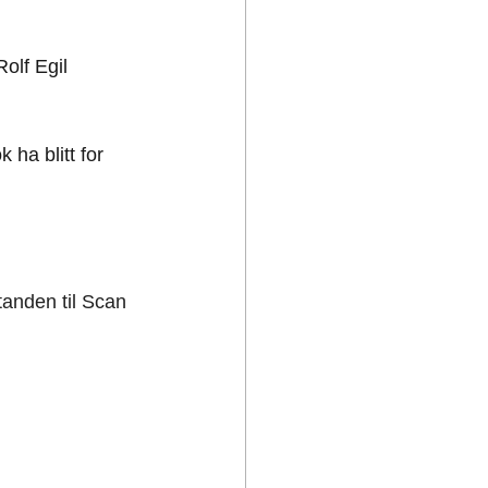
olf Egil 
 ha blitt for 
tanden til Scan 