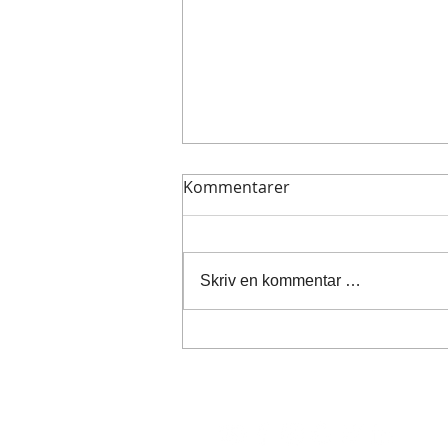
Kommentarer
Skriv en kommentar …
Toolsinvent AS og Letti AS
inngår strategisk
samarbeidsavtale