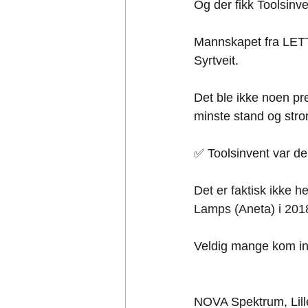
Og der fikk Toolsinv
Mannskapet fra LETT
Syrtveit.
Det ble ikke noen prem
minste stand og stror
✅ Toolsinvent var der
Det er faktisk ikke h
Lamps (Aneta) i 201
Veldig mange kom inn
NOVA Spektrum, Lill