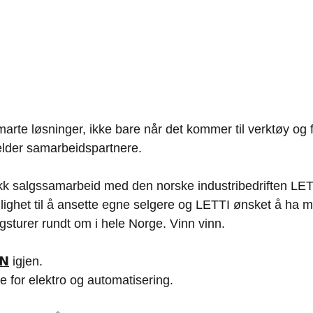
marte løsninger, ikke bare når det kommer til verktøy og f
elder samarbeidspartnere.
kk salgssamarbeid med den norske industribedriften LETT
ulighet til å ansette egne selgere og LETTI ønsket å ha m
lgsturer rundt om i hele Norge. Vinn vinn.
𝗡
 igjen.
 for elektro og automatisering.