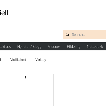
iell
akt oss
Nyheter / Blogg
Videoer
Fildeling
Nettbutikk
i
Vedlikehold
Verktøy
g
Smart Bergkile