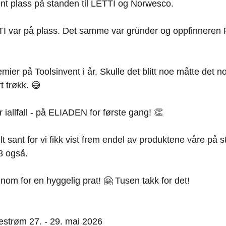
ent plass på standen til LETTI og Norwesco.
I var på plass. Det samme var gründer og oppfinneren R
ier på Toolsinvent i år. Skulle det blitt noe måtte det nok
t trøkk. 😅
 iallfall - på ELIADEN for første gang! 👏 
elt sant for vi fikk vist frem endel av produktene våre på s
8 også.
om for en hyggelig prat! 🤗 Tusen takk for det!
estrøm 27. - 29. mai 2026