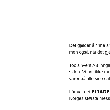
Det gjelder å finne s
men også når det gj
Toolsinvent AS inngi
siden. Vi har ikke m
varer på alle sine sa
I år var det 
𝗘𝗟𝗜𝗔𝗗
Norges største messe