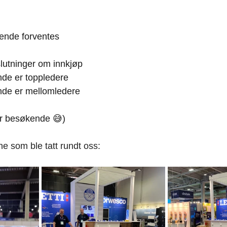
ende forventes
slutninger om innkjøp
de er toppledere
nde er mellomledere
for besøkende 😅)
ne som ble tatt rundt oss: