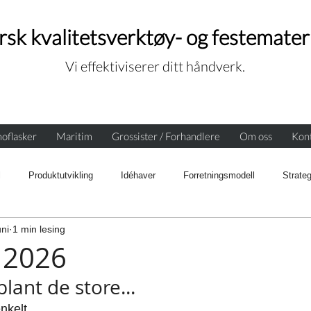
sk kvalitetsverktøy- og festemater
Vi effektiviserer ditt håndverk.
oflasker
Maritim
Grossister / Forhandlere
Om oss
Kont
l
Produktutvikling
Idéhaver
Forretningsmodell
Strateg
uni
1 min lesing
Resultater
Merkevarebygging
Bærekraft
Pressemeldin
 2026
blant de store...
enkelt.